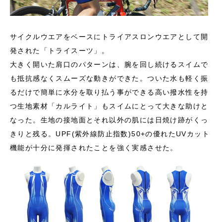
サイクルウエアをベースにトライアスロンウエアとして開
発された「トライスーツ」。
大きく開いた肩口のパターンは、腕を回し続けるスイムで
も抵抗感なくスムーズな動きができた。ついた水も軽く振
るだけで簡単に水分を取り払う事ができる高い撥水性を持
つ生地素材「カルライト」もスイムにとって大きな助けと
なった。生地の接地面とそれ以外の肌には日焼け跡がくっ
きりと残る。UPF(紫外線防止指数)50+の優れたUVカット
機能が十分に発揮されたことを強く実感させた。