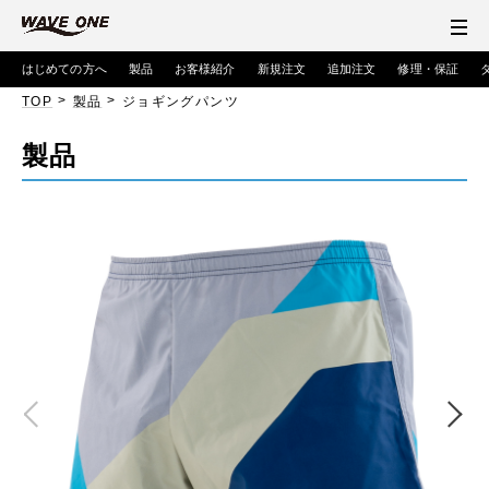
はじめての方へ
製品
お客様紹介
新規注文
追加注文
修理・保証
>
>
TOP
製品
ジョギングパンツ
製品