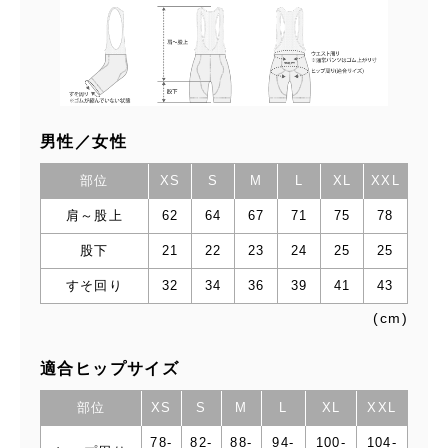
男性／女性
部位
XS
S
M
L
XL
XXL
肩～股上
62
64
67
71
75
78
股下
21
22
23
24
25
25
すそ回り
32
34
36
39
41
43
(cm)
適合ヒップサイズ
部位
XS
S
M
L
XL
XXL
78-
82-
88-
94-
100-
104-