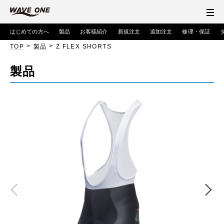
はじめての方へ
製品
お客様紹介
新規注文
追加注文
修理・保証
>
>
TOP
製品
Z FLEX SHORTS
製品